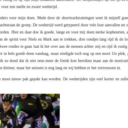
 voor een snelle en zware wedstrijd.
ders voor mijn doen. Mede door de shorttracktrainingen weet ik mijzelf goed
n achteraan de groep. De wedstrijd werd getypeerd door vele loze aanvallen en 
worden. Hier en daar doe ik goede, lange en voor mij doen sterke kopbeurten, 
 de sprint voor Niels en Mark aan te trekken, drie rondjes lang rijd ik de lo
ee rondes te gaan laat ik het over aan de mensen achter mij en rijd ik rustig d
et in hele goede doen vandaag, maar eindigde toch nog op een mooi 11e plek, 
 ik zo dood dat ik niet eens meer de finish kon bereiken maar aan de motivati
 kleiner, maar het seizoen is nog lang en wij hebben er het vertrouwen in.
 mooi nieuw pak gepakt kan worden. De wedstrijden zijn veel korter en zulle