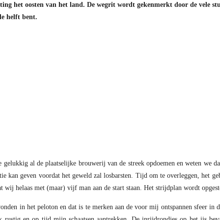
hting het oosten van het land. De wegrit wordt gekenmerkt door de vele s
de helft bent.
e gelukkig al de plaatselijke brouwerij van de streek opdoemen en weten we 
tie kan geven voordat het geweld zal losbarsten. Tijd om te overleggen, het g
 wij helaas met (maar) vijf man aan de start staan. Het strijdplan wordt opges
onden in het peloton en dat is te merken aan de voor mij ontspannen sfeer in d
ustig en op tijd mijn schaatsen aantrekken. De inrijdrondjes op het ijs bev