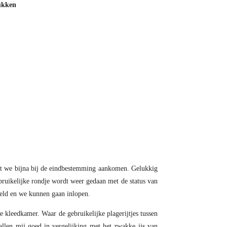
tukken
dat we bijna bij de eindbestemming aankomen. Gelukkig
ebruikelijke rondje wordt weer gedaan met de status van
teld en we kunnen gaan inlopen.
e kleedkamer. Waar de gebruikelijke plagerijtjes tussen
allen mij goed in vergelijking met het zwakke ijs van