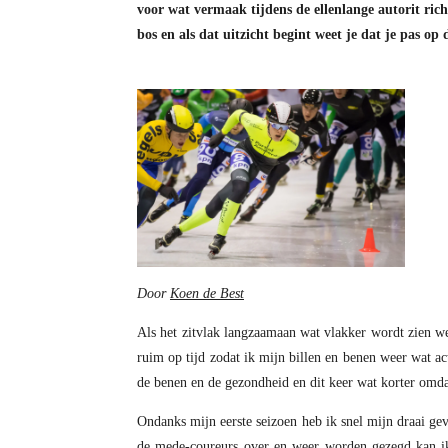
voor wat vermaak tijdens de ellenlange autorit ric
bos en als dat uitzicht begint weet je dat je pas op 
Door
Koen de Best
Als het zitvlak langzaamaan wat vlakker wordt zien w
ruim op tijd zodat ik mijn billen en benen weer wat ac
de benen en de gezondheid en dit keer wat korter omdat
Ondanks mijn eerste seizoen heb ik snel mijn draai gev
de mede-coureurs over en weer worden gezegd kan ik r