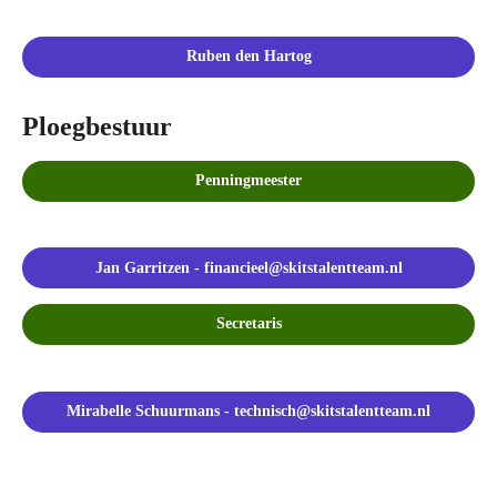
Ruben den Hartog
Ploegbestuur
Penningmeester
Jan Garritzen - financieel@skitstalentteam.nl
Secretaris
Mirabelle Schuurmans - technisch@skitstalentteam.nl