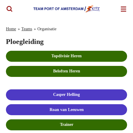
Ga
direct
naar
de
Home
»
Teams
»
Organisatie
hoofdinhoud
Ploegleiding
Topdivisie Heren
Beloften Heren
Casper Helling
Roan van Leeuwen
Trainer