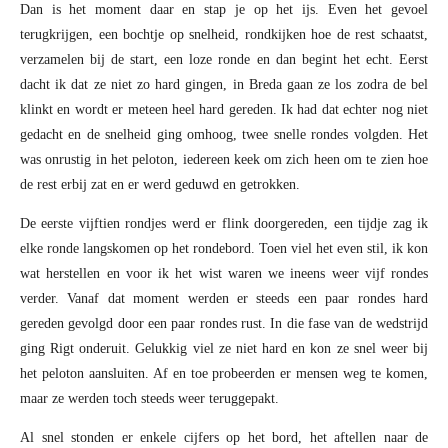
Dan is het moment daar en stap je op het ijs. Even het gevoel
terugkrijgen, een bochtje op snelheid, rondkijken hoe de rest schaatst,
verzamelen bij de start, een loze ronde en dan begint het echt. Eerst
dacht ik dat ze niet zo hard gingen, in Breda gaan ze los zodra de bel
klinkt en wordt er meteen heel hard gereden. Ik had dat echter nog niet
gedacht en de snelheid ging omhoog, twee snelle rondes volgden. Het
was onrustig in het peloton, iedereen keek om zich heen om te zien hoe
de rest erbij zat en er werd geduwd en getrokken.
De eerste vijftien rondjes werd er flink doorgereden, een tijdje zag ik
elke ronde langskomen op het rondebord. Toen viel het even stil, ik kon
wat herstellen en voor ik het wist waren we ineens weer vijf rondes
verder. Vanaf dat moment werden er steeds een paar rondes hard
gereden gevolgd door een paar rondes rust. In die fase van de wedstrijd
ging Rigt onderuit. Gelukkig viel ze niet hard en kon ze snel weer bij
het peloton aansluiten. Af en toe probeerden er mensen weg te komen,
maar ze werden toch steeds weer teruggepakt.
Al snel stonden er enkele cijfers op het bord, het aftellen naar de