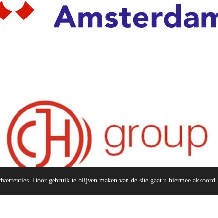
dvertenties. Door gebruik te blijven maken van de site gaat u hiermee akkoord.
tor -
cbra
-
Stelvio Finance
-
TMA Group
-
ABN Amro
-
Dura Vermeer
-
Pei