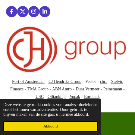
F
X
I
L
a
n
i
c
s
n
e
t
k
b
a
e
o
g
d
o
r
I
k
a
n
m
Port of Amsterdam
-
CJ Hendriks Group
- Vector -
cbra
-
Stelvio
Finance
-
TMA Group
-
ABN Amro
-
Dura Vermeer
-
Peinemann
-
USC
-
Oiltanking
-
Vopak
-
Eurotank
Deze website gebruikt cookies voor analyse-doeleinden
en/of het tonen van advertenties. Door gebruik te
blijven maken van de site gaat u hiermee akkoord.
Akkoord
Facebook