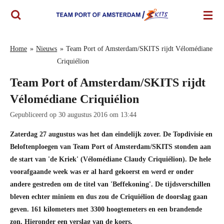
Ga
direct
naar
de
Home
»
Nieuws
»
Team Port of Amsterdam/SKITS rijdt Vélomédiane
hoofdinhoud
Criquiélion
Team Port of Amsterdam/SKITS rijdt
Vélomédiane Criquiélion
Gepubliceerd op 30 augustus 2016 om 13:44
Zaterdag 27 augustus was het dan eindelijk zover. De Topdivisie en
Beloftenploegen van Team Port of Amsterdam/SKITS stonden aan
de start van 'de Kriek' (Vélomédiane Claudy Criquiélion). De hele
voorafgaande week was er al hard gekoerst en werd er onder
andere gestreden om de titel van 'Beffekoning'. De tijdsverschillen
bleven echter miniem en dus zou de Criquiélion de doorslag gaan
geven. 161 kilometers met 3300 hoogtemeters en een brandende
zon. Hieronder een verslag van de koers.