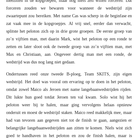
meezitten in de kopgroepen, maar nog niets zelf willen forceren. Dat
forceren zouden we bewaren voor wanneer de wedstrijd zijn
zwaartepunt zou bereiken. Met name Cas was scherp in de beginfase en
zat vaak mee in de kopgroepjes. Al vrij snel, eerder dan verwacht,
splitste het peloton zich op in drie grote groepen. De eerste groep van
zo’n vijftien man, met daarin Mark, wist het peloton op een ronde te
zetten en later sloot ook de tweede groep van zo’n vijftien man, met
Max en Christiaan, aan. Ongeveer dertig man met een ronde, de
wedstrijd was dus nog lang niet gedaan.
Ondertussen reed onze tweede B-ploeg, Team SKITS, zijn eigen
wedstrijd. Het doel was vooral om ervaring op te doen in het peloton,
omdat zowel Maico als Jeroen met name langebaanwedstrijden rijden.
Dit lukte hun goed totdat Jeroen ten val kwam. Solo wist hij het
peloton weer bij te halen, maar ging vervolgens helaas opnieuw
onderuit en moest de wedstrijd staken. Maico reed makkelijk mee, maar
had van tevoren aan gegeven niet tot de finish te gaan, aangezien er
belangrijke langebaanwedstrijden aan zitten te komen. Niels wist zich
goed te handhaven in het peloton en zou de finish halen, maar is