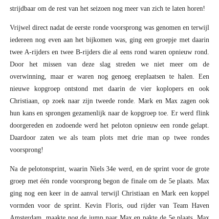
strijdbaar om de rest van het seizoen nog meer van zich te laten horen!
Vrijwel direct nadat de eerste ronde voorsprong was genomen en terwijl
iedereen nog even aan het bijkomen was, ging een groepje met daarin
twee A-rijders en twee B-rijders die al eens rond waren opnieuw rond.
Door het missen van deze slag streden we niet meer om de
overwinning, maar er waren nog genoeg ereplaatsen te halen. Een
nieuwe kopgroep ontstond met daarin de vier koplopers en ook
Christiaan, op zoek naar zijn tweede ronde. Mark en Max zagen ook
hun kans en sprongen gezamenlijk naar de kopgroep toe. Er werd flink
doorgereden en zodoende werd het peloton opnieuw een ronde gelapt.
Daardoor zaten we als team plots met drie man op twee rondes
voorsprong!
Na de pelotonsprint, waarin Niels 34e werd, en de sprint voor de grote
groep met één ronde voorsprong begon de finale om de 5e plaats. Max
ging nog een keer in de aanval terwijl Christiaan en Mark een koppel
vormden voor de sprint. Kevin Floris, oud rijder van Team Haven
Amsterdam, maakte nog de jump naar Max en pakte de 5e plaats. Max