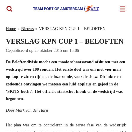
Ga
direct
naar
de
Home
»
Nieuws
»
VERSLAG KPN CUP 1 – BELOFTEN
hoofdinhoud
VERSLAG KPN CUP 1 – BELOFTEN
Gepubliceerd op 25 oktober 2015 om 15:06
De Beloftendivisie mocht een mooie schaatsavond afsluiten met een
wedstrijd over 100 ronden. Het eerste doel was om met vier man
op kop te zitten tijdens de loze ronde, voor de show. Dit lukte en
zodoende ontvingen we meteen een luid applaus en gejoel in de
‘SKITS-bocht’. Het officiële startschot klonk en de wedstrijd was
begonnen.
Door Mark van der Harst
Het plan was om te controleren in de eerste fase van de wedstrijd: