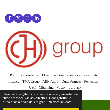
F
X
I
L
a
n
i
c
s
n
e
t
k
b
a
e
o
g
d
o
r
I
k
a
n
m
Port of Amsterdam
-
CJ Hendriks Group
- Vector -
cbra
-
Stelvio
Finance
-
TMA Group
-
ABN Amro
-
Dura Vermeer
-
Peinemann
-
USC
-
Oiltanking
-
Vopak
-
Eurotank
Deze website gebruikt cookies voor analyse-doeleinden
en/of het tonen van advertenties. Door gebruik te
blijven maken van de site gaat u hiermee akkoord.