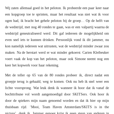
Wij zaten allemaal goed in het peloton. Ik probeerde een paar keer naar
een kopgroep toe te sprinten, maar het resultaat was niet wat ik voor
ogen had, ik bracht het gehele peloton bij de groep… Op de helft van
de wedstrijd, met nog 40 rondes te gaan, was er een valpartij waarna de
wedstrijd geneutraliseerd werd. Dit gaf iedereen de mogelijkheid om
even snel iets te kunnen drinken. Persoonlijk vond ik dit jammer, nu
kon namelijk iedereen wat uitrusten, wat de wedstrijd minder zwaar zou
maken. Na de herstart werd er wat minder gekoerst. Carien Kleibeuker
voert vaak de kop van het peloton, maar ook Simone neemt nog een
keer het kopwerk voor haar rekening.
Met de teller op 65 van de 80 rondes probeer ik, direct nadat een
groepje terug is gehaald, weg te komen. Ook nu heb ik snel weer een
lichte voorsprong. Wat leuk denk ik wanneer ik hoor dat ik vanaf de
bochttribune vol wordt aangemoedigd door SKITSers. Ook hoor ik
door de spiekers mijn naam genoemd worden en dat ik hier op mijn
thuisbaan rijd. ‘Mooi, Team Haven Amsterdam/SKITS is in the
picture’, denk ik. Jammer genoeg krijg ik geen steun van anderen in