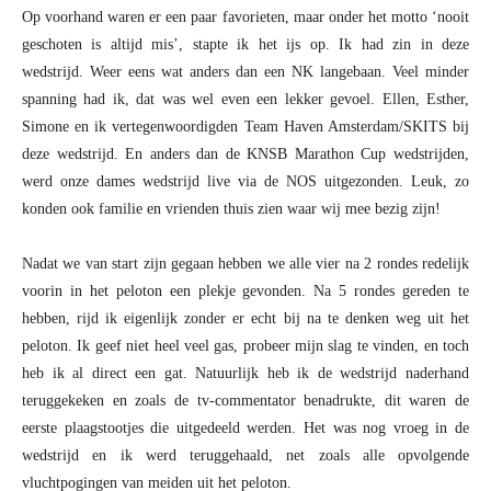
Op voorhand waren er een paar favorieten, maar onder het motto ‘nooit
geschoten is altijd mis’, stapte ik het ijs op. Ik had zin in deze
wedstrijd. Weer eens wat anders dan een NK langebaan. Veel minder
spanning had ik, dat was wel even een lekker gevoel. Ellen, Esther,
Simone en ik vertegenwoordigden Team Haven Amsterdam/SKITS bij
deze wedstrijd. En anders dan de KNSB Marathon Cup wedstrijden,
werd onze dames wedstrijd live via de NOS uitgezonden. Leuk, zo
konden ook familie en vrienden thuis zien waar wij mee bezig zijn!
Nadat we van start zijn gegaan hebben we alle vier na 2 rondes redelijk
voorin in het peloton een plekje gevonden. Na 5 rondes gereden te
hebben, rijd ik eigenlijk zonder er echt bij na te denken weg uit het
peloton. Ik geef niet heel veel gas, probeer mijn slag te vinden, en toch
heb ik al direct een gat. Natuurlijk heb ik de wedstrijd naderhand
teruggekeken en zoals de tv-commentator benadrukte, dit waren de
eerste plaagstootjes die uitgedeeld werden. Het was nog vroeg in de
wedstrijd en ik werd teruggehaald, net zoals alle opvolgende
vluchtpogingen van meiden uit het peloton.