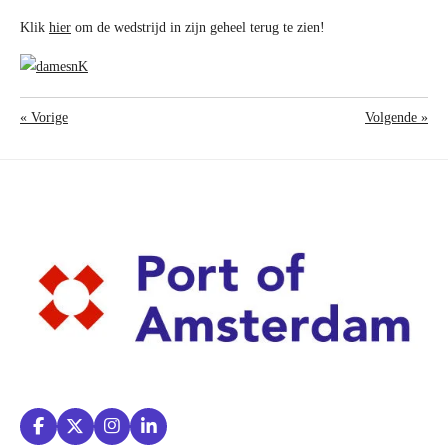
Klik
hier
om de wedstrijd in zijn geheel terug te zien!
«
Vorige
Volgende
»
F
X
I
L