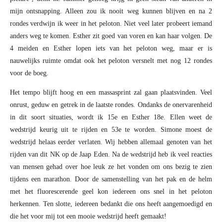
mijn ontsnapping. Alleen zou ik nooit weg kunnen blijven en na 2
rondes verdwijn ik weer in het peloton. Niet veel later probeert iemand
anders weg te komen. Esther zit goed van voren en kan haar volgen. De
4 meiden en Esther lopen iets van het peloton weg, maar er is
nauwelijks ruimte omdat ook het peloton versnelt met nog 12 rondes
voor de boeg.
Het tempo blijft hoog en een massasprint zal gaan plaatsvinden. Veel
onrust, geduw en getrek in de laatste rondes. Ondanks de onervarenheid
in dit soort situaties, wordt ik 15e en Esther 18e. Ellen weet de
wedstrijd keurig uit te rijden en 53e te worden. Simone moest de
wedstrijd helaas eerder verlaten. Wij hebben allemaal genoten van het
rijden van dit NK op de Jaap Eden. Na de wedstrijd heb ik veel reacties
van mensen gehad over hoe leuk ze het vonden om ons bezig te zien
tijdens een marathon. Door de samenstelling van het pak en de helm
met het fluorescerende geel kon iedereen ons snel in het peloton
herkennen. Ten slotte, iedereen bedankt die ons heeft aangemoedigd en
die het voor mij tot een mooie wedstrijd heeft gemaakt!