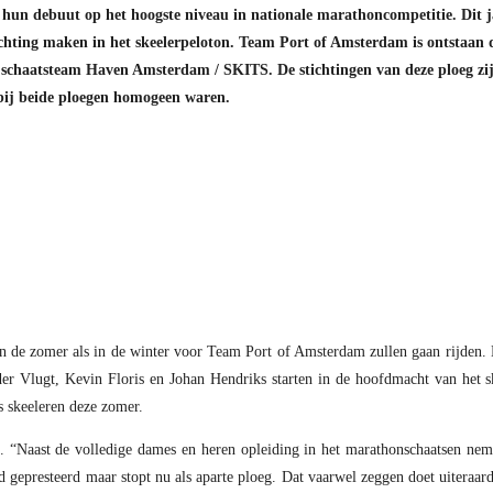
hun debuut op het hoogste niveau in nationale marathoncompetitie. Dit j
hting maken in het skeelerpeloton. Team Port of Amsterdam is ontstaan 
 schaatsteam Haven Amsterdam / SKITS. De stichtingen van deze ploeg zi
 bij beide ploegen homogeen waren.
n de zomer als in de winter voor Team Port of Amsterdam zullen gaan rijden. Ne
der Vlugt, Kevin Floris en Johan Hendriks starten in de hoofdmacht van het s
s skeeleren deze zomer.
g. “Naast de volledige dames en heren opleiding in het marathonschaatsen nem
gepresteerd maar stopt nu als aparte ploeg. Dat vaarwel zeggen doet uiteraard e